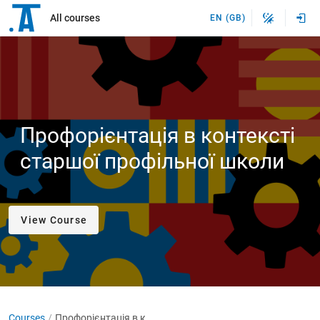
All courses
EN (GB)
Профорієнтація в контексті
старшої профільної школи
View Course
Courses
Профорієнтація в контексті старшої профільної школи