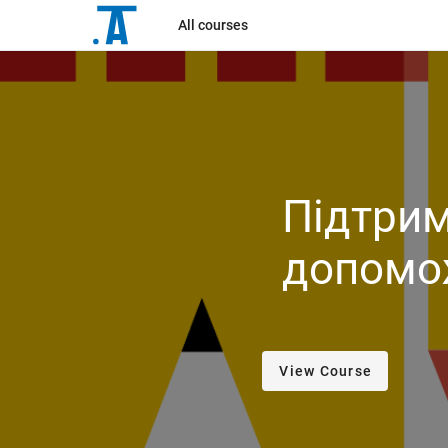
All courses
Підтрим
допомо
View Course