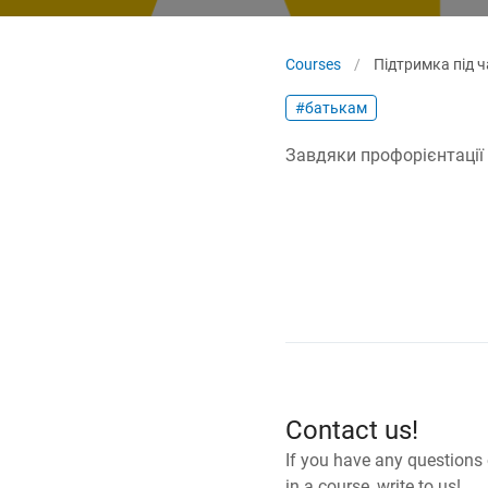
Courses
/
Підтримка під 
#батькам
Завдяки профорієнтації
Contact us!
If you have any questions 
in a course, write to us!